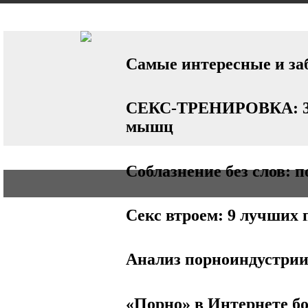
ԱՎՏՈ
ՈՃ
BUSINESS
Самые интересные и за
СЕКС-ТРЕНИРОВКА: 3 п
мышц
Соблазнение без слов: 
Секс втроем: 9 лучших 
Анализ порноиндустри
«Порно» в Интернете бо