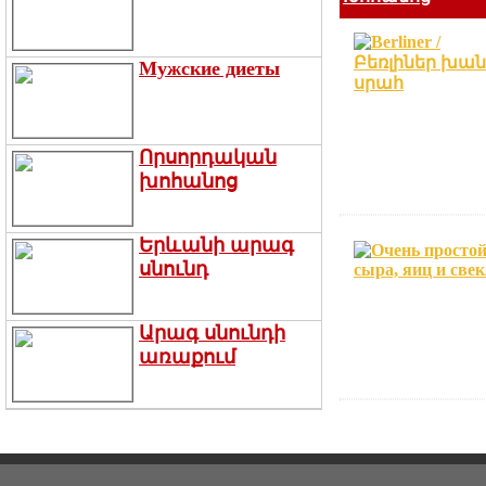
Мужские диеты
Որսորդական
խոհանոց
Երևանի արագ
սնունդ
Արագ սնունդի
առաքում