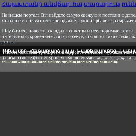
Հայաստանի անվճար հայտարարություն
На нашем портале Вы найдете самую свежую и постоянно доп
холодное и пневматическое оружие, луки и арбалеты, снаряжение 
Шоу бизн
ес, новости, скандалы сплетни и неоспоримые факты, 
интересны откровенные статьи о сексе, статьи на такие тематик
факты".
Գլխավոր
Հետադարձ կապ
Կայքի քարտեզ
Նախա
Фитнес, системы тренировок, здоровое питание, мужская еда и
нашем разделе фитнес.sportayin snund erevan,
սեքս,ամեն ինչ սեքսի մասի
Երևանում, Քաղաքական նորություններ, Կրիմինալ նորություններ, Խաղատներ