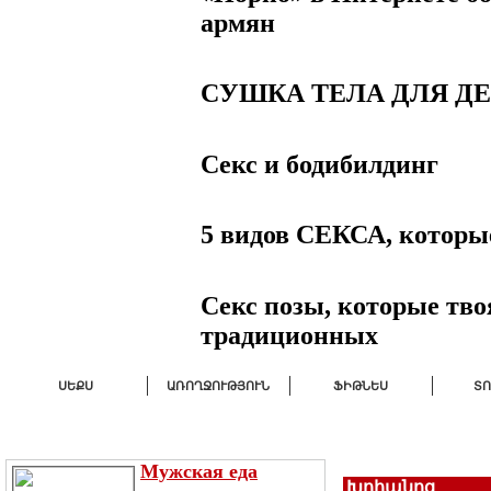
армян
СУШКА ТЕЛА ДЛЯ Д
Секс и бодибилдинг
5 видов СЕКСА, котор
Секс позы, которые тв
традиционных
ՍԵՔՍ
ԱՌՈՂՋՈՒԹՅՈՒՆ
ՖԻԹՆԵՍ
ՏՈ
ՍԱ ՀԵՏԱՔՐՔԻՐ Է
ՆՈՐՈՒԹՅՈՒՆՆԵՐ
ԹՈՓ
Мужская еда
Խոհանոց