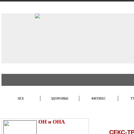
АВТО
СТИЛЬ
БИЗНЕС
SEX
ЗДОРОВЬЕ
ФИТНЕС
Т
ЭТО ИНТЕРЕСНО
НОВОСТИ
TOP
ОН и ОНА
СЕКС-ТР