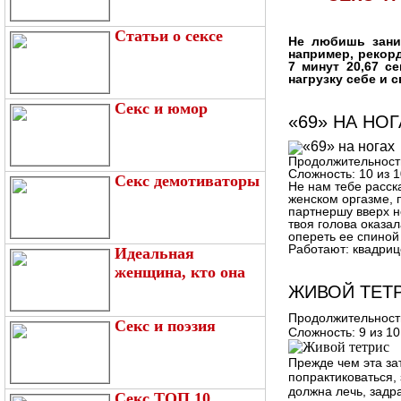
Статьи о сексе
Не любишь зани
например, рекор
7 минут 20,67 с
нагрузку себе и 
Секс и юмор
«69» НА НО
Продолжительност
Сложность:
10 из 1
Секс демотиваторы
Не нам тебе расск
женском оргазме, 
партнершу вверх н
твоя голова оказа
опереть ее спиной 
Работают:
квадриц
Идеальная
женщина, кто она
ЖИВОЙ ТЕТ
Продолжительност
Секс и поэзия
Сложность:
9 из 10
Прежде чем эта за
попрактиковаться,
должна лечь, задра
Секс ТОП 10