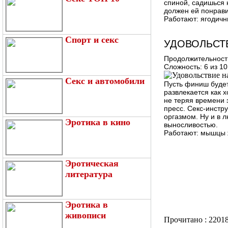
спиной, садишься 
должен ей понрави
Работают:
ягодичн
Спорт и секс
УДОВОЛЬСТ
Продолжительност
Сложность:
6 из 10
Секс и автомобили
Пусть финиш будет
развлекается как х
не теряя времени 
пресс. Секс-инстр
оргазмом. Ну и в 
Эротика в кино
выносливостью.
Работают:
мышцы ж
Эротическая
литература
Эротика в
живописи
Прочитано : 2201