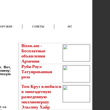
ОРУЖИЕ
СОВЕТЫ
007
КУХНЯ
ВЫПИВКА
ЮМОР
Bizon.am -
Бесплатные
п
объявления
Армении
Руби Роуз:
. Вот,
омену:
Татуированная
плохую
роза
Том Круз влюбился
в многодетную
разведенную
миллионершу
Эльсину Хайр
я на