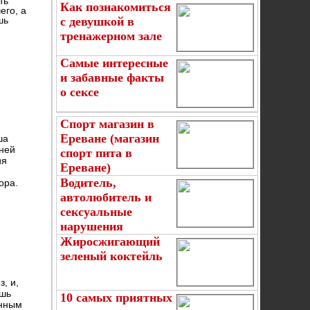
ть
Как познакомиться
его, а
шь
с девушкой в
тренажерном зале
Самые интересные
и забавные факты
о сексе
Спорт магазин в
Ереване (магазин
ша
 ней
спорт пита в
ия
Ереване)
Водитель,
ора.
автолюбитель и
сексуальные
нарушения
Жиросжигающий
зеленый коктейль
, и,
ешь
10 самых приятных
енным