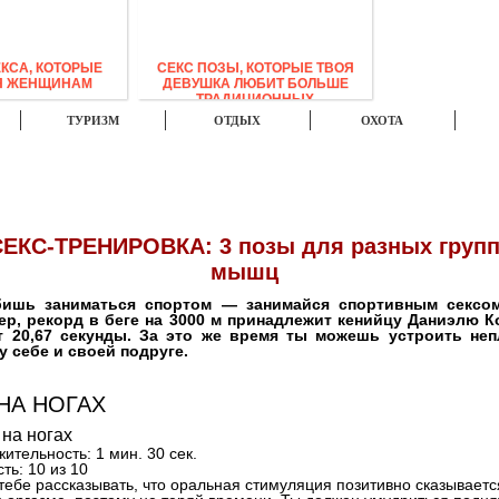
ЕКСА, КОТОРЫЕ
СЕКС ПОЗЫ, КОТОРЫЕ ТВОЯ
Я ЖЕНЩИНАМ
ДЕВУШКА ЛЮБИТ БОЛЬШЕ
ТРАДИЦИОННЫХ
ТУРИЗМ
ОТДЫХ
ОХОТА
ФОТО
ВИДЕО
МУЗЫКА
СЕКС-ТРЕНИРОВКА: 3 позы для разных груп
мышц
ишь заниматься спортом — занимайся спортивным сексом
ер, рекорд в беге на 3000 м принадлежит кенийцу Даниэлю К
т 20,67 секунды. За это же время ты можешь устроить не
у себе и своей подруге.
 НА НОГАХ
ительность:
1 мин. 30 сек.
ть:
10 из 10
тебе рассказывать, что оральная стимуляция позитивно сказываетс