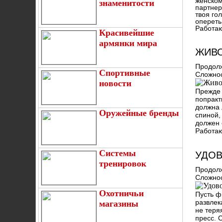
женском
знаменитости
партнер
твоя го
опереть
Работаю
Красивейшие
армянки мира
ЖИВО
Продолж
Спортивные
Сложнос
новости
Прежде 
попракт
должна 
Оружейные бренды
спиной,
должен 
Работаю
Системы
УДОВ
тренировок
Продолж
Сложнос
Охотничьи
Пусть ф
развлек
магазины
не теря
пресс. 