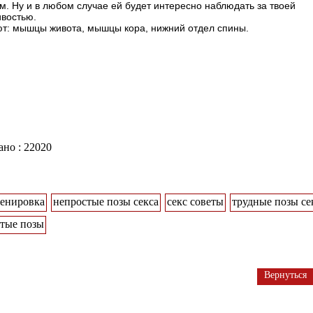
м. Ну и в любом случае ей будет интересно наблюдать за твоей
востью.
т:
мышцы живота, мышцы кора, нижний отдел спины.
но : 22020
ренировка
непростые позы секса
секс советы
трудные позы се
тые позы
Вернуться