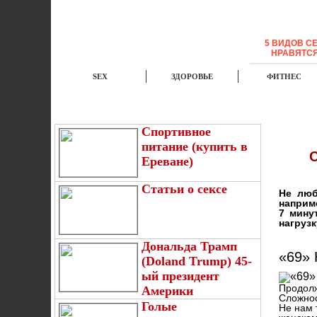
5 ВИДОВ С
НРАВЯТС
SEX
ЗДОРОВЬЕ
ФИТНЕС
ЭТО ИНТЕРЕСНО
НОВОСТИ
TOP
Спортивное
питание (купить в
Ереване)
Статьи о сексе
Не люб
наприм
7 мину
нагрузк
Дональда Трамп
«69»
(Doland Trump) 45-
ый президент
Продолж
Америки
Сложнос
Голые
Не нам 