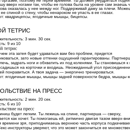
 оргазме, поэтому не теряй времени. Ты должен умудриться подня
шу вверх ногами так, чтобы ее голова была на уровне сам знаешь ч
лова оказалась у нее между ног. Поддерживай даму за плечи. Може
 ее спиной о стену, чтобы ненароком не упасть в ее глазах.
т:
квадрицепсы, ягодичные мышцы, бицепсы.
Й ТЕТРИС
ительность:
3 мин. 30 сек.
ть:
9 из 10
чем эта затея будет удаваться вам без проблем, придется
иковаться, зато новые оттенки ощущений гарантированы. Партнер
лечь, задрать ноги и обхватить их под коленями. Ты становишься к
 садишься на корточки и входишь. Неожиданный угол присоединен
ей понравиться. А твоя задача — энергично тренироваться.
т:
ягодичные мышцы, мышцы задней поверхности бедра, мышцы к
ОЛЬСТВИЕ НА ПРЕСС
ительность:
2 мин. 20 сек.
ть:
6 из 10
иниш будет легким. Ты лежишь на спине, партнерша — сверху,
ается как хочет. Ты помогаешь ей, ритмично двигая тазом вверх-вниз
я времени зря, приподнимаешь верхнюю часть корпуса подкачива
Секс-инструкторы уверяют, что это может закончиться ее множеств