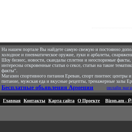
На нашем портале Вы найдете самую свежую и постоянно доп
холодное и пневматическое оружие, луки и арбалеты, снаряжени
Шоу бизнес, новости, скандалы сплетни и неоспоримые факты, с
интересны откровенные статьи о сексе, статьи на такие тематик
факты".
Магазин спортивного питания Ереван, спорт пи
итнес центры и
питание, мужская еда и вкусные рецепты, тренажерные залы Ер
Бесплатные обьявления Армении
онлайн мага
Главная
Контакты
Карта сайта
О Проекте
Bizon.am -