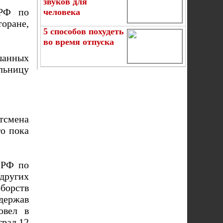
звуков для
 РФ по
человека
оране,
5 способов похудеть
во время отпуска
анных
льницу
тсмена
го пока
 РФ по
других
борств
держав
овел в
грал 12