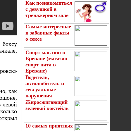
Как познакомиться
с девушкой в
тренажерном зале
Самые интересные
и забавные факты
о сексе
 боксу
чкале,
Спорт магазин в
Ереване (магазин
спорт пита в
ровск»
Ереване)
Водитель,
автолюбитель и
сексуальные
но, как
нарушения
юшоне,
Жиросжигающий
в левой
зеленый коктейль
колько
открыл
10 самых приятных