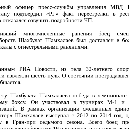
рный офицер пресс-службы управления МВД
тану подтвердил «РГ» факт перестрелки в рест
о отказался озвучить подробности ЧП.
чивший многочисленные ранения боец смеш
борств Шахбулат Шамхалаев был доставлен в бо
калы с огнестрельными ранениями.
нным РИА Новости, из тела 32-летнего спор
ги извлекли шесть пуль. О состоянии пострадавше
общается.
ету Шахбулата Шамхалаева победа в чемпионате
ому боксу. Он участвовал в турнирах М-1 и 
изаций. В рамках организации смешанных едино
атор» Шамхалаев выступал с 2012 по 2014 год, о
у в Гран-при седьмого сезона. Всего боец пр
нных единоборствах 16 поединков, из которых выи