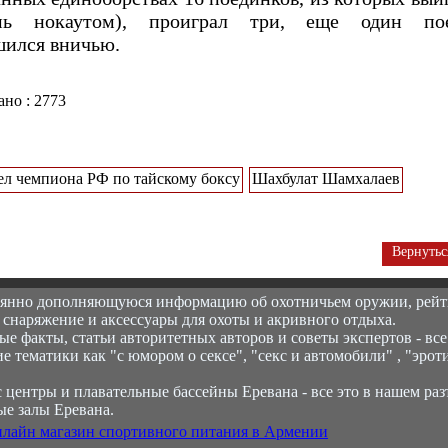
емь нокаутом), проиграл три, еще один по
шился вничью.
но : 2773
ел чемпиона РФ по тайскому боксу
Шахбулат Шамхалаев
Вернутьс
оянно дополняющуюся информацию об охотничьем оружии, рейт
 снаряжение и аксессуары для охоты и акривного отдыха.
е факты, статьи авторитетных авторов и советы экспертов - все
ие тематики как "с юмором о сексе", "секс и автомобили" , "эрот
 центры и плавательные бассейны Еревана - все это в нашем раз
ые залы Еревана.
нлайн магазин спортивного питания в Армении