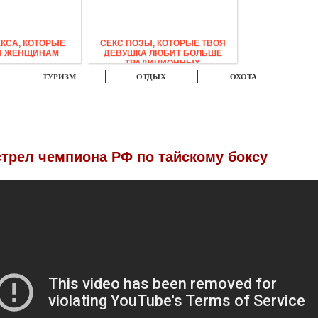
ЕКСА, КОТОРЫЕ
СЕКС ПОЗЫ, КОТОРЫЕ ТВОЯ
Я ЖЕНЩИНАМ
ДЕВУШКА ЛЮБИТ БОЛЬШЕ
ТРАДИЦИОННЫХ
ТУРИЗМ
ОТДЫХ
ОХОТА
ФОТО
ВИДЕО
МУЗЫКА
стрел чемпиона РФ по тайскому боксу