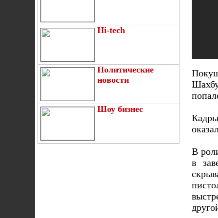
Hi-tech
Политические
Покуш
новости
Шахбу
попал
Шоу бизнес
Кадры
оказа
В рол
в за
скрыв
писто
выстр
друго