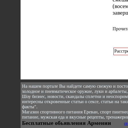
(вос
завер
Прочита
Расстр
На нашем портале Вы найдете самую свежую и пост
холодное и пневматическое оружие, луки и арбалеты,
Шоу бизнес, новости, скандалы сплетни и неоспоримы
интересны откровенные статьи о сексе, статьи на так
факты".
Магазин спортивного питания Ереван, спорт пи
итнес
питание, мужская еда и вкусные рецепты, тренажерн
Бесплатные обьявления Армении
о