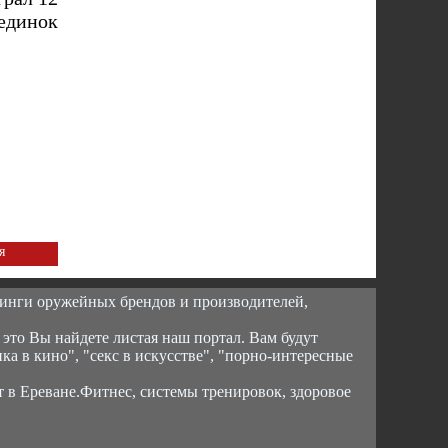
единок
я
инги оружейных брендов и производителей,
 это Вы найдете листая наш портал. Вам будут
ика в кино", "секс в искусстве", "порно-интересные
т в Ереване.Фитнес, системы тренировок, здоровое