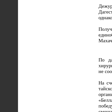
Дежу
Дагес
однак
Полу
едино
Махач
По да
хирур
не со
На сч
тайск
орган
«Белл
побед
смеша