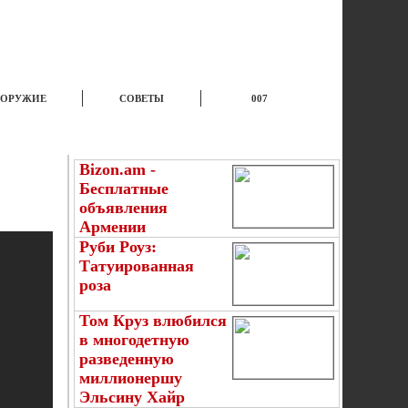
ОРУЖИЕ
СОВЕТЫ
007
КУХНЯ
ВЫПИВКА
ЮМОР
Bizon.am -
Бесплатные
объявления
Армении
Руби Роуз:
Татуированная
роза
Том Круз влюбился
в многодетную
разведенную
миллионершу
Эльсину Хайр